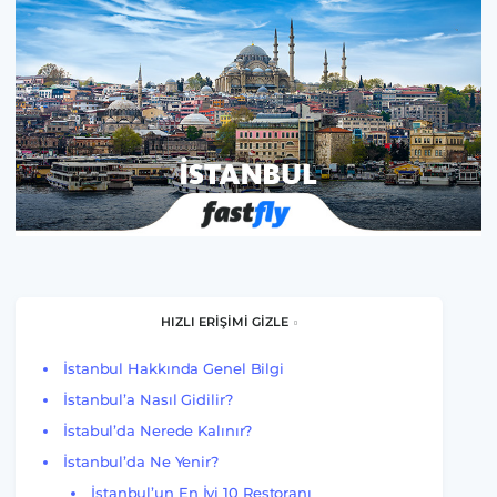
HIZLI ERİŞİMİ GİZLE
İstanbul Hakkında Genel Bilgi
İstanbul’a Nasıl Gidilir?
İstabul’da Nerede Kalınır?
İstanbul’da Ne Yenir?
İstanbul’un En İyi 10 Restoranı