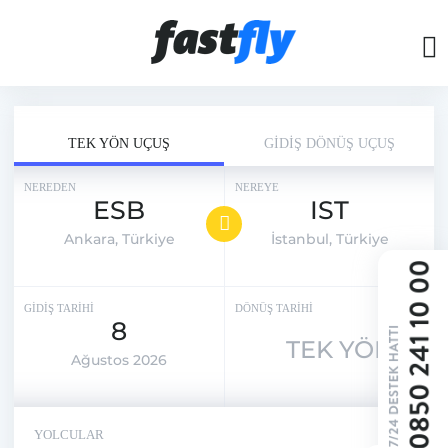
TEK YÖN UÇUŞ
GİDİŞ DÖNÜŞ UÇUŞ
NEREDEN
NEREYE
ESB
IST
Ankara, Türkiye
İstanbul, Türkiye
GİDİŞ TARİHİ
DÖNÜŞ TARİHİ
8
TEK YÖN
Ağustos 2026
YOLCULAR