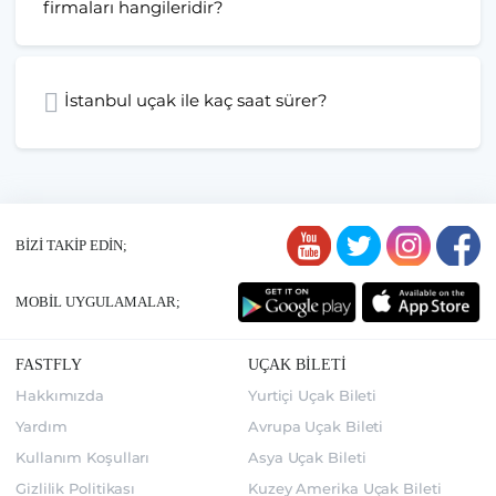
firmaları hangileridir?
İstanbul uçak ile kaç saat sürer?
BİZİ TAKİP EDİN;
MOBİL UYGULAMALAR;
FASTFLY
UÇAK BİLETİ
Hakkımızda
Yurtiçi Uçak Bileti
Yardım
Avrupa Uçak Bileti
Kullanım Koşulları
Asya Uçak Bileti
Gizlilik Politikası
Kuzey Amerika Uçak Bileti