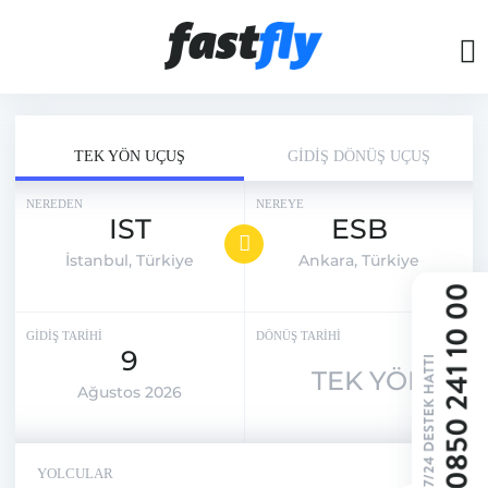
TEK YÖN UÇUŞ
GİDİŞ DÖNÜŞ UÇUŞ
NEREDEN
NEREYE
IST
ESB
İstanbul, Türkiye
Ankara, Türkiye
GİDİŞ TARİHİ
DÖNÜŞ TARİHİ
9
TEK YÖN
Ağustos 2026
YOLCULAR