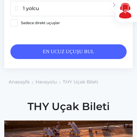
1 yolcu
Sadece direkt uçuşlar
EN UCUZ UÇUŞU BUL
Anasayfa
Havayolu
THY Uçak Bileti
THY Uçak Bileti