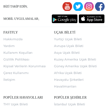
BİZİ TAKİP EDİN;
MOBİL UYGULAMALAR;
FASTFLY
UÇAK BİLETİ
Hakkımızda
Yurtiçi Uçak Bileti
Yardım
Avrupa Uçak Bileti
Kullanım Koşulları
Asya Uçak Bileti
Gizlilik Politikası
Kuzey Amerika Uçak Bileti
Kişisel Verilerin Korunması
Güney Amerika Uçak Bileti
Çerez Kullanımı
Afrika Uçak Bileti
İletişim
Havayolu Şirketleri
Havalimanları
POPÜLER HAVAYOLLARI
POPÜLER ŞEHİRLER
THY Uçak Bileti
İstanbul Uçak Bileti