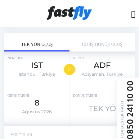
TEK YÖN UÇUŞ
GİDİŞ DÖNÜŞ UÇUŞ
NEREDEN
NEREYE
IST
ADF
İstanbul, Türkiye
Adıyaman, Türkiye
GİDİŞ TARİHİ
DÖNÜŞ TARİHİ
8
TEK YÖN
Ağustos 2026
YOLCULAR