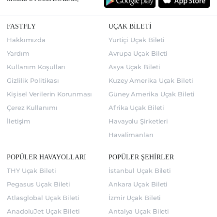
FASTFLY
UÇAK BİLETİ
Hakkımızda
Yurtiçi Uçak Bileti
Yardım
Avrupa Uçak Bileti
Kullanım Koşulları
Asya Uçak Bileti
Gizlilik Politikası
Kuzey Amerika Uçak Bileti
Kişisel Verilerin Korunması
Güney Amerika Uçak Bileti
Çerez Kullanımı
Afrika Uçak Bileti
İletişim
Havayolu Şirketleri
Havalimanları
POPÜLER HAVAYOLLARI
POPÜLER ŞEHİRLER
THY Uçak Bileti
İstanbul Uçak Bileti
Pegasus Uçak Bileti
Ankara Uçak Bileti
Atlasglobal Uçak Bileti
İzmir Uçak Bileti
AnadoluJet Uçak Bileti
Antalya Uçak Bileti