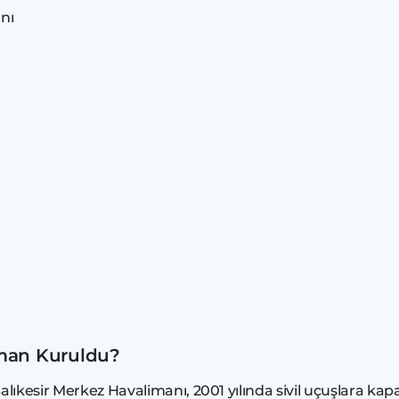
nı
aman Kuruldu?
ıkesir Merkez Havalimanı, 2001 yılında sivil uçuşlara kapa