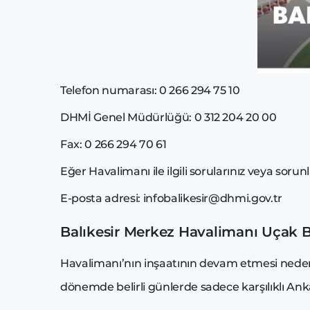
Telefon numarası: 0 266 294 75 10
DHMİ Genel Müdürlüğü: 0 312 204 20 00
Fax: 0 266 294 70 61
Eğer Havalimanı ile ilgili sorularınız veya sorun
E-posta adresi: infobalikesir@dhmi.gov.tr
Balıkesir Merkez Havalimanı Uçak Bi
Havalimanı’nın inşaatının devam etmesi nede
dönemde belirli günlerde sadece karşılıklı Anka