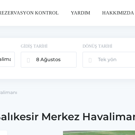
REZERVASYON KONTROL
YARDIM
HAKKIMIZDA
GİDİŞ TARİHİ
DÖNÜŞ TARİHİ
8 Ağustos
Tek yön
2026, Cmt
valimanı
alıkesir Merkez Havalima