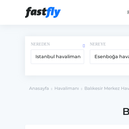
NEREDEN
NEREYE
Anasayfa
Havalimanı
Balıkesir Merkez Ha
B