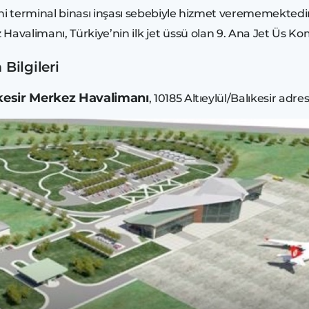
erminal binası inşası sebebiyle hizmet verememektedir.
Havalimanı, Türkiye’nin ilk jet üssü olan 9. Ana Jet Üs Ko
Bilgileri
kesir Merkez Havalimanı
, 10185 Altıeylül/Balıkesir adr