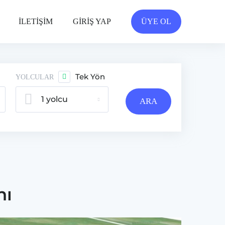
İLETİŞİM
GİRİŞ YAP
ÜYE OL
Tek Yön
YOLCULAR
1 yolcu
ARA
nı