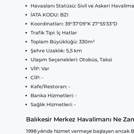
Havaalanı Statüsü: Sivil ve Askeri Havalima
İATA KODU: BZI
Koordinatları: 39°37′09″K 27°55′33″D
Trafik Tipi: İç Hatlar
Toplam Büyüklüğü: 330m²
Şehre Uzaklık: 5,5 km
Ulaşım Seçenekleri: Otobüs, Taksi
VİP: Var
CİP: -
Kafe/Restoran: -
Banka Hizmetleri: -
Sağlık Hizmetleri: -
Balıkesir Merkez Havalimanı Ne Z
1998 yılında hizmet vermeye başlayan ancak Bal