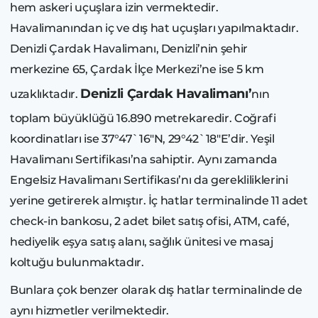
hem askeri uçuşlara izin vermektedir.
Havalimanından iç ve dış hat uçuşları yapılmaktadır.
Denizli Çardak Havalimanı, Denizli’nin şehir
merkezine 65, Çardak İlçe Merkezi’ne ise 5 km
Denizli Çardak Havalimanı’
uzaklıktadır.
nın
toplam büyüklüğü 16.890 metrekaredir. Coğrafi
koordinatları ise 37°47`16"N, 29°42`18"E​’dir. Yeşil
Havalimanı Sertifikası’na sahiptir. Aynı zamanda
Engelsiz Havalimanı Sertifikası’nı da gerekliliklerini
yerine getirerek almıştır. İç hatlar terminalinde 11 adet
check-in bankosu, 2 adet bilet satış ofisi, ATM, café,
hediyelik eşya satış alanı, sağlık ünitesi ve masaj
koltuğu bulunmaktadır.
Bunlara çok benzer olarak dış hatlar terminalinde de
aynı hizmetler verilmektedir.