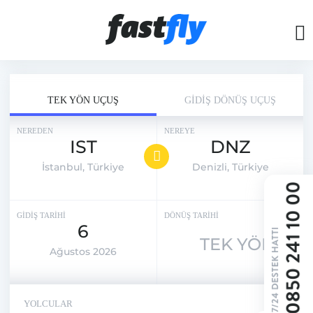
TEK YÖN UÇUŞ
GİDİŞ DÖNÜŞ UÇUŞ
NEREDEN
NEREYE
IST
DNZ
İstanbul, Türkiye
Denizli, Türkiye
GİDİŞ TARİHİ
DÖNÜŞ TARİHİ
6
TEK YÖN
Ağustos 2026
YOLCULAR