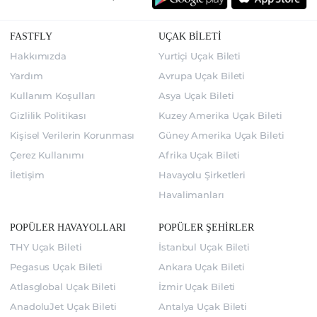
FASTFLY
UÇAK BİLETİ
Hakkımızda
Yurtiçi Uçak Bileti
Yardım
Avrupa Uçak Bileti
Kullanım Koşulları
Asya Uçak Bileti
Gizlilik Politikası
Kuzey Amerika Uçak Bileti
Kişisel Verilerin Korunması
Güney Amerika Uçak Bileti
Çerez Kullanımı
Afrika Uçak Bileti
İletişim
Havayolu Şirketleri
Havalimanları
POPÜLER HAVAYOLLARI
POPÜLER ŞEHİRLER
THY Uçak Bileti
İstanbul Uçak Bileti
Pegasus Uçak Bileti
Ankara Uçak Bileti
Atlasglobal Uçak Bileti
İzmir Uçak Bileti
AnadoluJet Uçak Bileti
Antalya Uçak Bileti