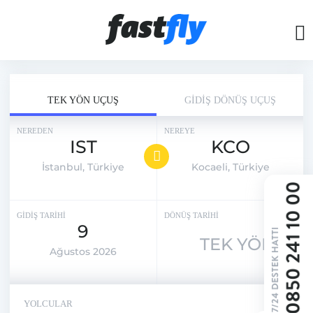
TEK YÖN UÇUŞ
GİDİŞ DÖNÜŞ UÇUŞ
NEREDEN
NEREYE
IST
KCO
İstanbul, Türkiye
Kocaeli, Türkiye
GİDİŞ TARİHİ
DÖNÜŞ TARİHİ
9
TEK YÖN
Ağustos 2026
YOLCULAR