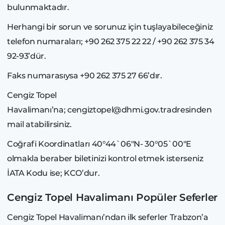
bulunmaktadır.
Herhangi bir sorun ve sorunuz için tuşlayabileceğiniz
telefon numaraları; +90 262 375 22 22 / +90 262 375 34
92-93’dür.
Faks numarasıysa +90 262 375 27 66’dır.
Cengiz Topel
Havalimanı’na; cengiztopel@dhmi.gov.tradresinden
mail atabilirsiniz.
Coğrafi Koordinatları 40°44`06"N- 30°05`00"E
olmakla beraber biletinizi kontrol etmek isterseniz
İATA Kodu ise; KCO’dur.
Cengiz Topel Havalimanı Popüler Seferler
Cengiz Topel Havalimanı’ndan ilk seferler Trabzon’a