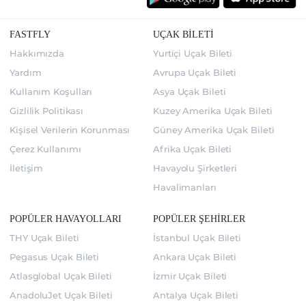
FASTFLY
UÇAK BİLETİ
Hakkımızda
Yurtiçi Uçak Bileti
Yardım
Avrupa Uçak Bileti
Kullanım Koşulları
Asya Uçak Bileti
Gizlilik Politikası
Kuzey Amerika Uçak Bileti
Kişisel Verilerin Korunması
Güney Amerika Uçak Bileti
Çerez Kullanımı
Afrika Uçak Bileti
İletişim
Havayolu Şirketleri
Havalimanları
POPÜLER HAVAYOLLARI
POPÜLER ŞEHİRLER
THY Uçak Bileti
İstanbul Uçak Bileti
Pegasus Uçak Bileti
Ankara Uçak Bileti
Atlasglobal Uçak Bileti
İzmir Uçak Bileti
AnadoluJet Uçak Bileti
Antalya Uçak Bileti