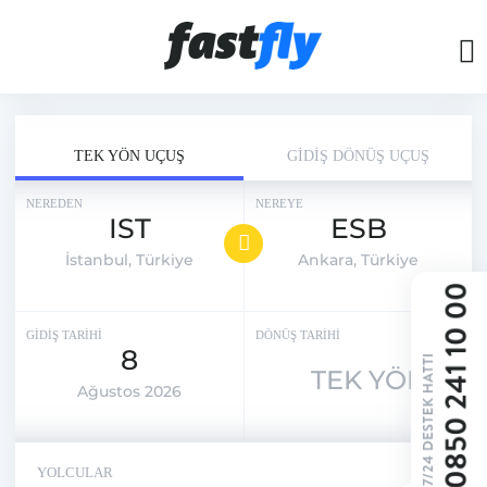
TEK YÖN UÇUŞ
GİDİŞ DÖNÜŞ UÇUŞ
NEREDEN
NEREYE
IST
ESB
İstanbul, Türkiye
Ankara, Türkiye
GİDİŞ TARİHİ
DÖNÜŞ TARİHİ
8
TEK YÖN
Ağustos 2026
YOLCULAR