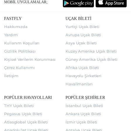
MOBİL UYGULAMALAR;
FASTFLY
UÇAK BİLETİ
Hakkımızda
Yurtiçi Uçak Bileti
Yardım
Avrupa Uçak Bileti
Kullanım Koşulları
Asya Uçak Bileti
Gizlilik Politikası
Kuzey Amerika Uçak Bileti
Kişisel Verilerin Korunması
Güney Amerika Uçak Bileti
Çerez Kullanımı
Afrika Uçak Bileti
İletişim
Havayolu Şirketleri
Havalimanları
POPÜLER HAVAYOLLARI
POPÜLER ŞEHİRLER
THY Uçak Bileti
İstanbul Uçak Bileti
Pegasus Uçak Bileti
Ankara Uçak Bileti
Atlasglobal Uçak Bileti
İzmir Uçak Bileti
AnadoluJet Uçak Bileti
Antalya Uçak Bileti