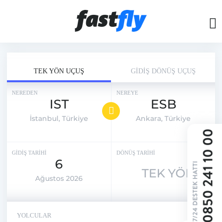
TEK YÖN UÇUŞ
GİDİŞ DÖNÜŞ UÇUŞ
NEREDEN
NEREYE
IST
ESB
İstanbul, Türkiye
Ankara, Türkiye
GİDİŞ TARİHİ
DÖNÜŞ TARİHİ
6
TEK YÖN
Ağustos 2026
YOLCULAR