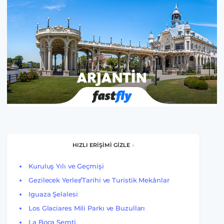
HIZLI ERİŞİMİ GİZLE
Kuruluş Yılı ve Geçmişi
Gezilecek Yerler/Tarihi ve Turistik Mekânlar
Iguaza Şelalesi
Los Glaciares Mili Parkı ve Buzulları
La Boca Semti