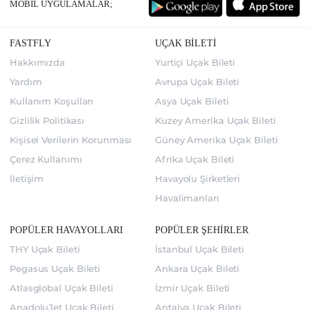
MOBİL UYGULAMALAR;
FASTFLY
UÇAK BİLETİ
Hakkımızda
Yurtiçi Uçak Bileti
Yardım
Avrupa Uçak Bileti
Kullanım Koşulları
Asya Uçak Bileti
Gizlilik Politikası
Kuzey Amerika Uçak Bileti
Kişisel Verilerin Korunması
Güney Amerika Uçak Bileti
Çerez Kullanımı
Afrika Uçak Bileti
İletişim
Havayolu Şirketleri
Havalimanları
POPÜLER HAVAYOLLARI
POPÜLER ŞEHİRLER
THY Uçak Bileti
İstanbul Uçak Bileti
Pegasus Uçak Bileti
Ankara Uçak Bileti
Atlasglobal Uçak Bileti
İzmir Uçak Bileti
AnadoluJet Uçak Bileti
Antalya Uçak Bileti