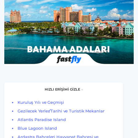
HIZLI ERİŞİMİ GİZLE
Kuruluş Yılı ve Geçmişi
Gezilecek Yerler/Tarihi ve Turistik Mekanlar
Atlantis Paradise Island
Blue Lagoon Island
Ardastra Bahçeleri Hayvanat Bahçesi ve