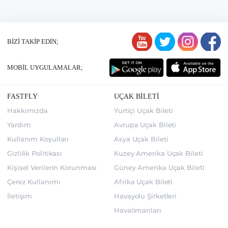
BİZİ TAKİP EDİN;
MOBİL UYGULAMALAR;
FASTFLY
UÇAK BİLETİ
Hakkımızda
Yurtiçi Uçak Bileti
Yardım
Avrupa Uçak Bileti
Kullanım Koşulları
Asya Uçak Bileti
Gizlilik Politikası
Kuzey Amerika Uçak Bileti
Kişisel Verilerin Korunması
Güney Amerika Uçak Bileti
Çerez Kullanımı
Afrika Uçak Bileti
İletişim
Havayolu Şirketleri
Havalimanları