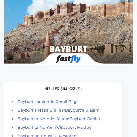
HIZLI ERİŞİMİ GİZLE
Bayburt Hakkında Genel Bilgi
Bayburt’a Nasıl Gidilir?/Bayburt’a Ulaşım
Bayburt’ta Nerede Kalınır/Bayburt Otelleri
Bayburt’ta Ne Yenir?/Bayburt Mutfağı
Bayburt’un En İyi 10 Restoranı