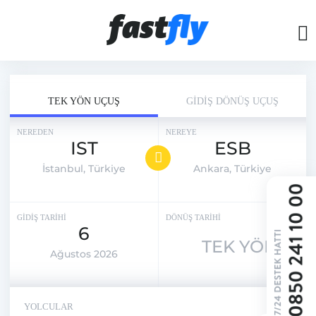
TEK YÖN UÇUŞ
GİDİŞ DÖNÜŞ UÇUŞ
NEREDEN
NEREYE
IST
ESB
İstanbul, Türkiye
Ankara, Türkiye
GİDİŞ TARİHİ
DÖNÜŞ TARİHİ
6
TEK YÖN
Ağustos 2026
YOLCULAR