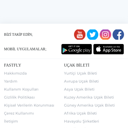
BİZİ TAKİP EDİN;
MOBİL UYGULAMALAR;
FASTFLY
UÇAK BİLETİ
Hakkımızda
Yurtiçi Uçak Bileti
Yardım
Avrupa Uçak Bileti
Kullanım Koşulları
Asya Uçak Bileti
Gizlilik Politikası
Kuzey Amerika Uçak Bileti
Kişisel Verilerin Korunması
Güney Amerika Uçak Bileti
Çerez Kullanımı
Afrika Uçak Bileti
İletişim
Havayolu Şirketleri