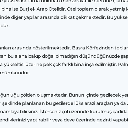
le yüksek katlarda bulunan manzaralar ile otel öne çıkmak
 bina ise Burj el- Arap Otelidir. Otel toplam olarak yetmiş
inde diğer yapılar arasında dikkat çekmektedir. Bu yüksek 
dür.
ları arasında gösterilmektedir. Basra Körfezinden toplana
an bu alana bakıp doğal olmadığın düşündüğünüzde şaşıra
ükseltisi üzerine pek çok farklı bina inşa edilmiştir. Palm
nız mümkündür.
oğunluğu çölden oluşmaktadır. Bunun içinde gezilecek yerle
 şeklinde planlanan bu gezilerde lüks arazi araçları ya da AT
mamlayabilirsiniz. İsterseniz çöl üzerinde kurulmuş çadırla
iklerinizi yaptırabilir veya deve üzerinde gezinti yapabili