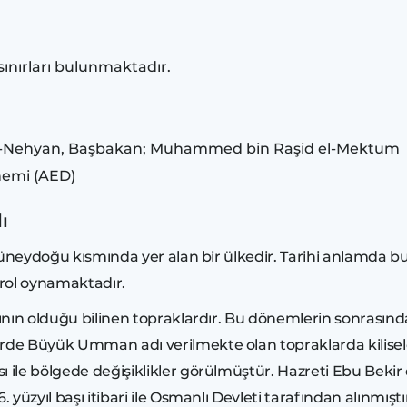
ınırları bulunmaktadır.
d el-Nehyan, Başbakan; Muhammed bin Raşid el-Mektum
rhemi (AED)
ı
güneydoğu kısmında yer alan bir ülkedir. Tarihi anlamda bu
 rol oynamaktadır.
ının olduğu bilinen topraklardır. Bu dönemlerin sonrasında öz
e Büyük Umman adı verilmekte olan topraklarda kiliseler 
ile bölgede değişiklikler görülmüştür. Hazreti Ebu Bekir 
 yüzyıl başı itibari ile Osmanlı Devleti tarafından alınmıştı