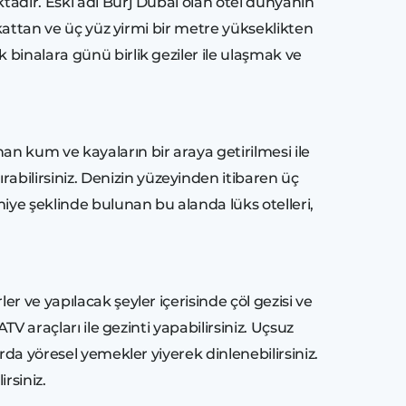
tadır. Eski adı Burj Dubai olan otel dünyanın
 kattan ve üç yüz yirmi bir metre yükseklikten
binalara günü birlik geziler ile ulaşmak ve
n kum ve kayaların bir araya getirilmesi ile
bilirsiniz. Denizin yüzeyinden itibaren üç
iye şeklinde bulunan bu alanda lüks otelleri,
r ve yapılacak şeyler içerisinde çöl gezisi ve
V araçları ile gezinti yapabilirsiniz. Uçsuz
rda yöresel yemekler yiyerek dinlenebilirsiniz.
rsiniz.