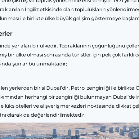
 öne çıkmış ve toprak yönetimine etki etmiştir. 1971 yılına 
ak anılan İngiliz etkisinde olan toplulukların yönlendirmesi 
ulunması ile birlikte ülke büyük gelişim göstermeye başlam
erler
sinde yer alan bir ülkedir. Topraklarının çoğunluğunu çölle
ş bir ülke olması sonrasında turistler için pek çok farklı 
rasında şunlar bulunmaktadır;
elen yerlerden birisi Dubai’dir. Petrol zenginliği ile birlik
akımından herhangi bir zenginliği bulunmayan Dubai’de inşa
üks otelleri ve alışveriş merkezleri noktasında dikkat çeke
ekânı olarak da değerlendirilmektedir.