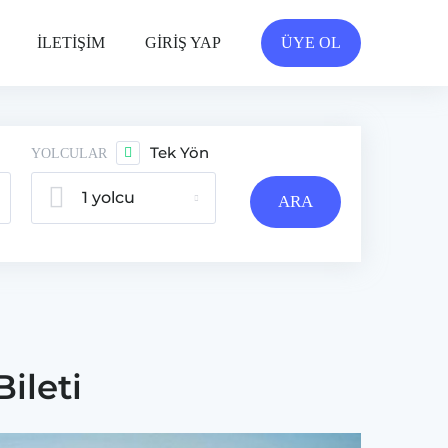
İLETİŞİM
GİRİŞ YAP
ÜYE OL
Tek Yön
YOLCULAR
1 yolcu
ARA
ileti