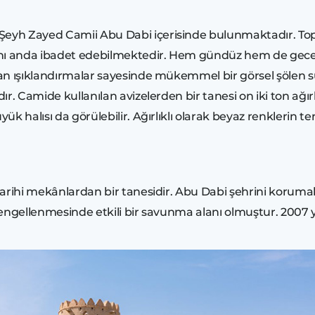
eyh Zayed Camii Abu Dabi içerisinde bulunmaktadır. Top
 aynı anda ibadet edebilmektedir. Hem gündüz hem de gece ç
an ışıklandırmalar sayesinde mükemmel bir görsel şölen su
dır. Camide kullanılan avizelerden bir tanesi on iki ton ağı
yük halısı da görülebilir. Ağırlıklı olarak beyaz renklerin 
tarihi mekânlardan bir tanesidir. Abu Dabi şehrini korumak i
n engellenmesinde etkili bir savunma alanı olmuştur. 2007 