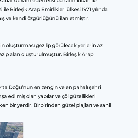
kadar devam eden etki bu tarih itibari ile
ile Birleşik Arap Emirlikleri ülkesi 1971 yılında
ış ve kendi özgürlüğünü ilan etmiştir.
rin oluşturması gezilip görülecek yerlerin az
cazip alan oluşturulmuştur. Birleşik Arap
te Orta Doğu’nun en zengin ve en pahalı şehri
 edilmiş olan yapılar ve çöl güzellikleri
n bir yerdir. Birbirinden güzel plajları ve sahil