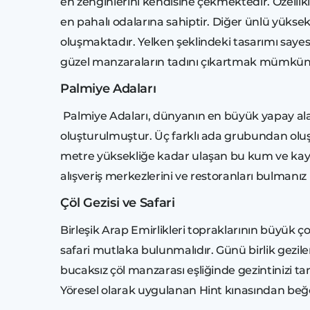
en zenginlerini kendisine çekmektedir. Özellik
en pahalı odalarına sahiptir. Diğer ünlü yüksek
oluşmaktadır. Yelken şeklindeki tasarımı sayes
güzel manzaraların tadını çıkartmak mümkün
Palmiye Adaları
Palmiye Adaları, dünyanın en büyük yapay alan
oluşturulmuştur. Üç farklı ada grubundan oluş
metre yüksekliğe kadar ulaşan bu kum ve kaya y
alışveriş merkezlerini ve restoranları bulma
Çöl Gezisi ve Safari
Birleşik Arap Emirlikleri topraklarının büyük ç
safari mutlaka bulunmalıdır. Günü birlik geziler
bucaksız çöl manzarası eşliğinde gezintinizi ta
Yöresel olarak uygulanan Hint kınasından beğend