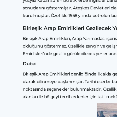
yüzyıla kadar süren bu etkilerde İngilizler daha
sonuçlarını göstermiştir. Ateşkes Devletleri olar
kurulmuştur. Özellikle 1958 yılında petrolün b
Birleşik Arap Emirlikleri Gezilecek Y
Birleşik Arap Emirlikleri, Arap Yarımadası içeri
olduğunu göstermez. Özellikle zengin ve gelişmi
Emirlikleri’nde gezilip görülebilecek yerler a
Dubai
Birleşik Arap Emirlikleri denildiğinde ilk akla g
olarak bilinmeye başlanmıştır. Tarihi eserler b
noktasında seçenekler bulunmaktadır. Özellikle l
alanları ile bölgeyi tercih edenler için tatil m