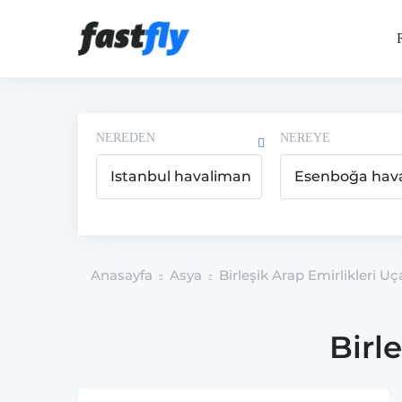
NEREDEN
NEREYE
Anasayfa
Asya
Birleşik Arap Emirlikleri Uça
Birl