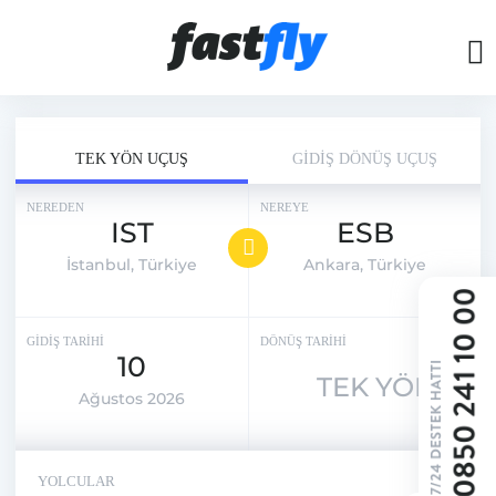
TEK YÖN UÇUŞ
GİDİŞ DÖNÜŞ UÇUŞ
NEREDEN
NEREYE
IST
ESB
İstanbul, Türkiye
Ankara, Türkiye
GİDİŞ TARİHİ
DÖNÜŞ TARİHİ
10
TEK YÖN
Ağustos 2026
YOLCULAR