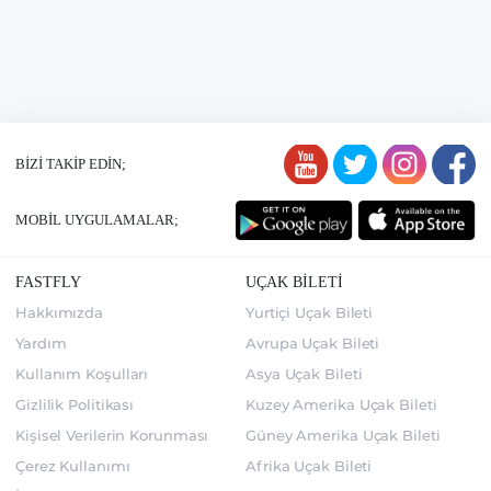
BİZİ TAKİP EDİN;
MOBİL UYGULAMALAR;
FASTFLY
UÇAK BİLETİ
Hakkımızda
Yurtiçi Uçak Bileti
Yardım
Avrupa Uçak Bileti
Kullanım Koşulları
Asya Uçak Bileti
Gizlilik Politikası
Kuzey Amerika Uçak Bileti
Kişisel Verilerin Korunması
Güney Amerika Uçak Bileti
Çerez Kullanımı
Afrika Uçak Bileti