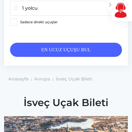
1 yolcu
Sadece direkt uçuşlar
EN UCUZ UÇUŞU BUL
Anasayfa
Avrupa
İsveç Uçak Bileti
İsveç Uçak Bileti