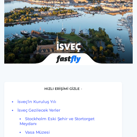
HIZLI ERİŞİMİ GİZLE
İsveç’in Kuruluş Yılı
İsveç Gezilecek Yerler
Stockholm Eski Şehir ve Stortorget
Meydanı
Vasa Müzesi