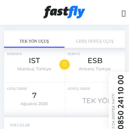
TEK YÖN UÇUŞ
GİDİŞ DÖNÜŞ UÇUŞ
NEREDEN
NEREYE
IST
ESB
İstanbul, Türkiye
Ankara, Türkiye
GİDİŞ TARİHİ
DÖNÜŞ TARİHİ
7
TEK YÖN
Ağustos 2026
YOLCULAR