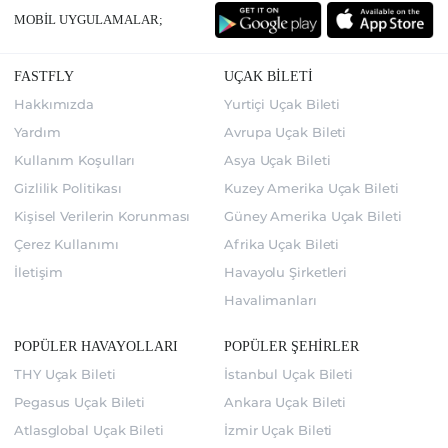
MOBİL UYGULAMALAR;
FASTFLY
UÇAK BİLETİ
Hakkımızda
Yurtiçi Uçak Bileti
Yardım
Avrupa Uçak Bileti
Kullanım Koşulları
Asya Uçak Bileti
Gizlilik Politikası
Kuzey Amerika Uçak Bileti
Kişisel Verilerin Korunması
Güney Amerika Uçak Bileti
Çerez Kullanımı
Afrika Uçak Bileti
İletişim
Havayolu Şirketleri
Havalimanları
POPÜLER HAVAYOLLARI
POPÜLER ŞEHİRLER
THY Uçak Bileti
İstanbul Uçak Bileti
Pegasus Uçak Bileti
Ankara Uçak Bileti
Atlasglobal Uçak Bileti
İzmir Uçak Bileti