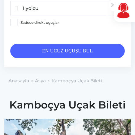
1 yolcu
Sadece direkt uçuşlar
EN UCUZ UÇUŞU BUL
Anasayfa
Asya
Kamboçya Uçak Bileti
Kamboçya Uçak Bileti