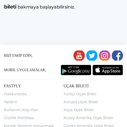
bileti
bakmaya başlayabilirsiniz.
BİZİ TAKİP EDİN;
MOBİL UYGULAMALAR;
FASTFLY
UÇAK BİLETİ
Hakkımızda
Yurtiçi Uçak Bileti
Yardım
Avrupa Uçak Bileti
Kullanım Koşulları
Asya Uçak Bileti
Gizlilik Politikası
Kuzey Amerika Uçak Bileti
Kişisel Verilerin Korunması
Güney Amerika Uçak Bileti