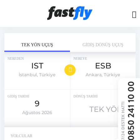
TEK YÖN UÇUŞ
GİDİŞ DÖNÜŞ UÇUŞ
NEREDEN
NEREYE
IST
ESB
İstanbul, Türkiye
Ankara, Türkiye
GİDİŞ TARİHİ
DÖNÜŞ TARİHİ
9
TEK YÖN
Ağustos 2026
YOLCULAR