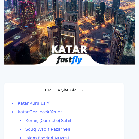
HIZLI ERİŞİMİ GİZLE
Katar Kuruluş Yılı
Katar Gezilecek Yerler
Korniş (Corniche) Sahili
Souq Waqif Pazar Yeri
İslam Eserleri Müzesi