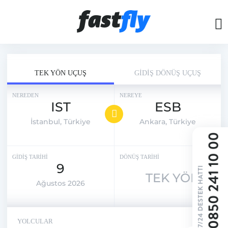
TEK YÖN UÇUŞ
GİDİŞ DÖNÜŞ UÇUŞ
NEREDEN
NEREYE
IST
ESB
İstanbul, Türkiye
Ankara, Türkiye
GİDİŞ TARİHİ
DÖNÜŞ TARİHİ
9
TEK YÖN
Ağustos 2026
YOLCULAR