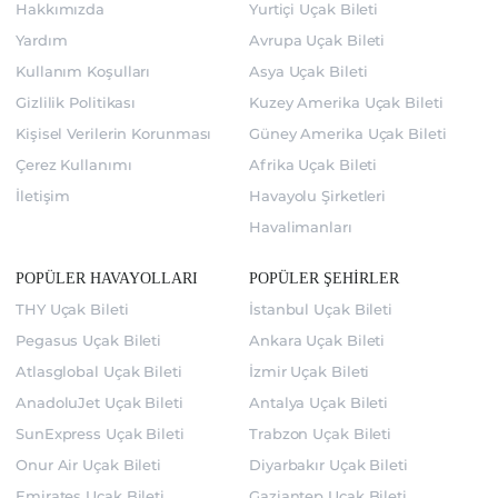
Hakkımızda
Yurtiçi Uçak Bileti
Yardım
Avrupa Uçak Bileti
Kullanım Koşulları
Asya Uçak Bileti
Gizlilik Politikası
Kuzey Amerika Uçak Bileti
Kişisel Verilerin Korunması
Güney Amerika Uçak Bileti
Çerez Kullanımı
Afrika Uçak Bileti
İletişim
Havayolu Şirketleri
Havalimanları
POPÜLER HAVAYOLLARI
POPÜLER ŞEHİRLER
THY Uçak Bileti
İstanbul Uçak Bileti
Pegasus Uçak Bileti
Ankara Uçak Bileti
Atlasglobal Uçak Bileti
İzmir Uçak Bileti
AnadoluJet Uçak Bileti
Antalya Uçak Bileti
SunExpress Uçak Bileti
Trabzon Uçak Bileti
Onur Air Uçak Bileti
Diyarbakır Uçak Bileti
Emirates Uçak Bileti
Gaziantep Uçak Bileti