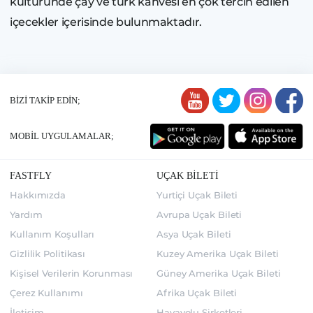
kültüründe çay ve türk kahvesi en çok tercih edilen
içecekler içerisinde bulunmaktadır.
BİZİ TAKİP EDİN;
MOBİL UYGULAMALAR;
FASTFLY
UÇAK BİLETİ
Hakkımızda
Yurtiçi Uçak Bileti
Yardım
Avrupa Uçak Bileti
Kullanım Koşulları
Asya Uçak Bileti
Gizlilik Politikası
Kuzey Amerika Uçak Bileti
Kişisel Verilerin Korunması
Güney Amerika Uçak Bileti
Çerez Kullanımı
Afrika Uçak Bileti
İletişim
Havayolu Şirketleri