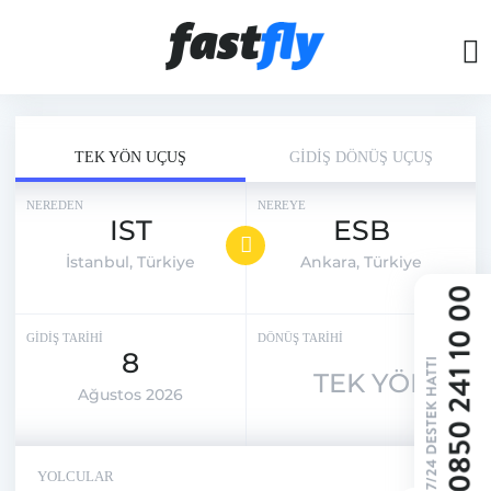
TEK YÖN UÇUŞ
GİDİŞ DÖNÜŞ UÇUŞ
NEREDEN
NEREYE
IST
ESB
İstanbul, Türkiye
Ankara, Türkiye
GİDİŞ TARİHİ
DÖNÜŞ TARİHİ
8
TEK YÖN
Ağustos 2026
YOLCULAR