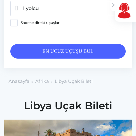
1 yolcu
Sadece direkt uçuşlar
EN UCUZ UÇUŞU BUL
Anasayfa
Afrika
Libya Uçak Bileti
Libya Uçak Bileti