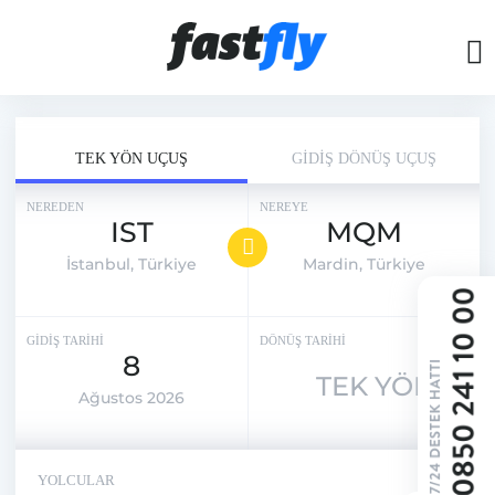
TEK YÖN UÇUŞ
GİDİŞ DÖNÜŞ UÇUŞ
NEREDEN
NEREYE
IST
MQM
İstanbul, Türkiye
Mardin, Türkiye
GİDİŞ TARİHİ
DÖNÜŞ TARİHİ
8
TEK YÖN
Ağustos 2026
YOLCULAR