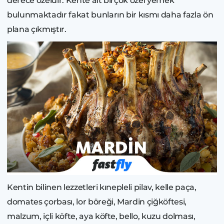
derece özeldir. Kente ait birçok özel yemek
bulunmaktadır fakat bunların bir kısmı daha fazla ön
plana çıkmıştır.
Kentin bilinen lezzetleri kınepleli pilav, kelle paça,
domates çorbası, lor böreği, Mardin çiğköftesi,
malzum, içli köfte, aya köfte, bello, kuzu dolması,