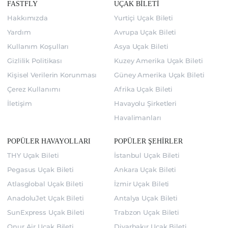
FASTFLY
UÇAK BİLETİ
Hakkımızda
Yurtiçi Uçak Bileti
Yardım
Avrupa Uçak Bileti
Kullanım Koşulları
Asya Uçak Bileti
Gizlilik Politikası
Kuzey Amerika Uçak Bileti
Kişisel Verilerin Korunması
Güney Amerika Uçak Bileti
Çerez Kullanımı
Afrika Uçak Bileti
İletişim
Havayolu Şirketleri
Havalimanları
POPÜLER HAVAYOLLARI
POPÜLER ŞEHİRLER
THY Uçak Bileti
İstanbul Uçak Bileti
Pegasus Uçak Bileti
Ankara Uçak Bileti
Atlasglobal Uçak Bileti
İzmir Uçak Bileti
AnadoluJet Uçak Bileti
Antalya Uçak Bileti
SunExpress Uçak Bileti
Trabzon Uçak Bileti
Onur Air Uçak Bileti
Diyarbakır Uçak Bileti