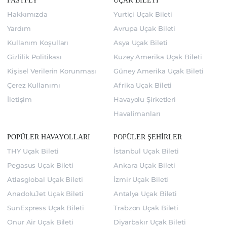
FASTFLY
UÇAK BİLETİ
Hakkımızda
Yurtiçi Uçak Bileti
Yardım
Avrupa Uçak Bileti
Kullanım Koşulları
Asya Uçak Bileti
Gizlilik Politikası
Kuzey Amerika Uçak Bileti
Kişisel Verilerin Korunması
Güney Amerika Uçak Bileti
Çerez Kullanımı
Afrika Uçak Bileti
İletişim
Havayolu Şirketleri
Havalimanları
POPÜLER HAVAYOLLARI
POPÜLER ŞEHİRLER
THY Uçak Bileti
İstanbul Uçak Bileti
Pegasus Uçak Bileti
Ankara Uçak Bileti
Atlasglobal Uçak Bileti
İzmir Uçak Bileti
AnadoluJet Uçak Bileti
Antalya Uçak Bileti
SunExpress Uçak Bileti
Trabzon Uçak Bileti
Onur Air Uçak Bileti
Diyarbakır Uçak Bileti