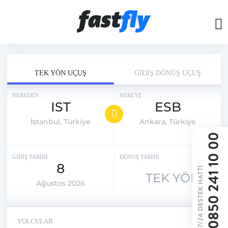
TEK YÖN UÇUŞ
GİDİŞ DÖNÜŞ UÇUŞ
NEREDEN
NEREYE
IST
ESB
İstanbul, Türkiye
Ankara, Türkiye
GİDİŞ TARİHİ
DÖNÜŞ TARİHİ
8
TEK YÖN
Ağustos 2026
YOLCULAR