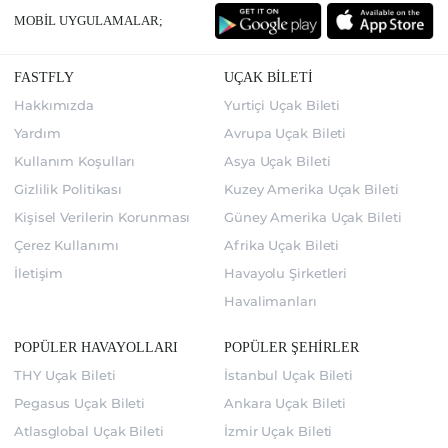
MOBİL UYGULAMALAR;
FASTFLY
UÇAK BİLETİ
Hakkımızda
Yurtiçi Uçak Bileti
Yardım
Avrupa Uçak Bileti
Kullanım Koşulları
Asya Uçak Bileti
Gizlilik Politikası
Kuzey Amerika Uçak Bileti
Kişisel Verilerin Korunması
Güney Amerika Uçak Bileti
Çerez Kullanımı
Afrika Uçak Bileti
İletişim
Havayolu Şirketleri
Havalimanları
POPÜLER HAVAYOLLARI
POPÜLER ŞEHİRLER
THY Uçak Bileti
İstanbul Uçak Bileti
Pegasus Uçak Bileti
Ankara Uçak Bileti
Atlasglobal Uçak Bileti
İzmir Uçak Bileti