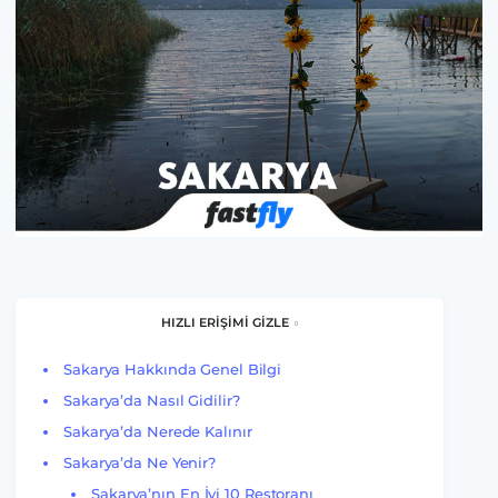
HIZLI ERİŞİMİ GİZLE
Sakarya Hakkında Genel Bilgi
Sakarya’da Nasıl Gidilir?
Sakarya’da Nerede Kalınır
Sakarya’da Ne Yenir?
Sakarya’nın En İyi 10 Restoranı