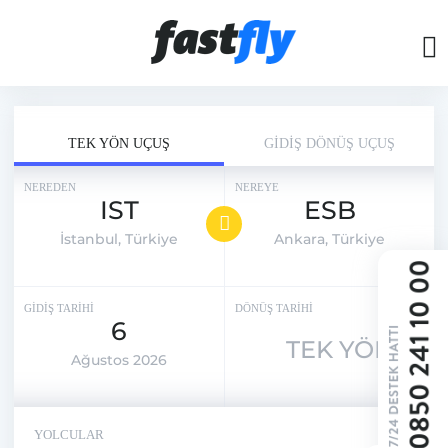
TEK YÖN UÇUŞ
GİDİŞ DÖNÜŞ UÇUŞ
NEREDEN
NEREYE
IST
ESB
İstanbul, Türkiye
Ankara, Türkiye
GİDİŞ TARİHİ
DÖNÜŞ TARİHİ
6
TEK YÖN
Ağustos 2026
YOLCULAR