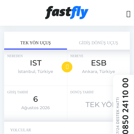
TEK YÖN UÇUŞ
GİDİŞ DÖNÜŞ UÇUŞ
NEREDEN
NEREYE
IST
ESB
İstanbul, Türkiye
Ankara, Türkiye
GİDİŞ TARİHİ
DÖNÜŞ TARİHİ
6
TEK YÖN
Ağustos 2026
YOLCULAR