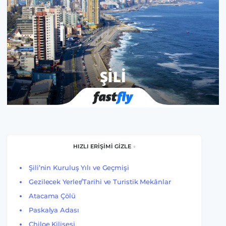
HIZLI ERİŞİMİ GİZLE
Şili’nin Kuruluş Yılı ve Geçmişi
Gezilecek Yerler/Tarihi ve Turistik Mekânlar
Atacama Çölü
Paskalya Adası
Chiloe Kilisesi