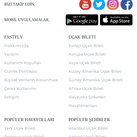
BİZİ TAKİP EDİN;
MOBİL UYGULAMALAR;
FASTFLY
UÇAK BİLETİ
Hakkımızda
Yurtiçi Uçak Bileti
Yardım
Avrupa Uçak Bileti
Kullanım Koşulları
Asya Uçak Bileti
Gizlilik Politikası
Kuzey Amerika Uçak Bileti
Kişisel Verilerin Korunması
Güney Amerika Uçak Bileti
Çerez Kullanımı
Afrika Uçak Bileti
İletişim
Havayolu Şirketleri
Havalimanları
POPÜLER HAVAYOLLARI
POPÜLER ŞEHİRLER
THY Uçak Bileti
İstanbul Uçak Bileti
Pegasus Uçak Bileti
Ankara Uçak Bileti