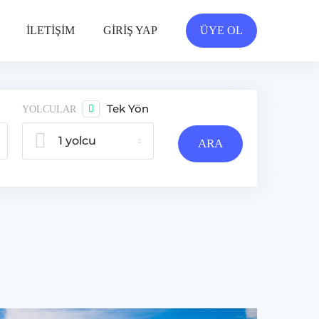
İLETİŞİM
GİRİŞ YAP
ÜYE OL
Tek Yön
YOLCULAR
1 yolcu
ARA