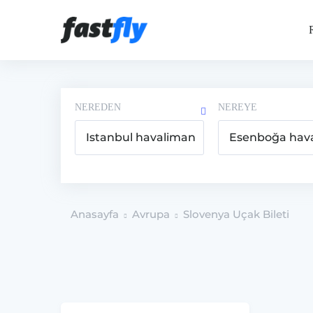
NEREDEN
NEREYE
Anasayfa
Avrupa
Slovenya Uçak Bileti