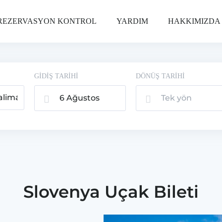
REZERVASYON KONTROL
YARDIM
HAKKIMIZDA
GİDİŞ TARİHİ
DÖNÜŞ TARİHİ
6 Ağustos
Tek yön
2026, Per
Slovenya Uçak Bileti