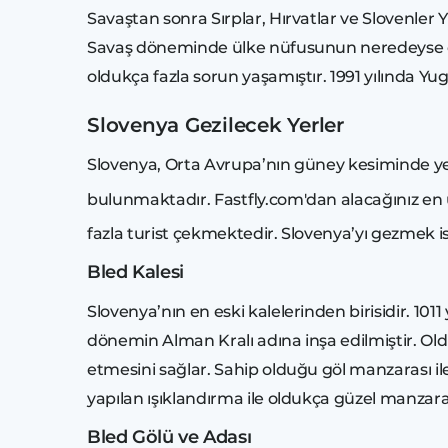
Savaştan sonra Sırplar, Hırvatlar ve Slovenler Y
Savaş döneminde ülke nüfusunun neredeyse ond
oldukça fazla sorun yaşamıştır. 1991 yılında Yug
Slovenya Gezilecek Yerler
Slovenya, Orta Avrupa’nın güney kesiminde yer a
bulunmaktadır. Fastfly.com'dan alacağınız en
fazla turist çekmektedir. Slovenya’yı gezmek i
Bled Kalesi
Slovenya’nın en eski kalelerinden birisidir. 10
dönemin Alman Kralı adına inşa edilmiştir. Oldu
etmesini sağlar. Sahip olduğu göl manzarası i
yapılan ışıklandırma ile oldukça güzel manzara
Bled Gölü ve Adası