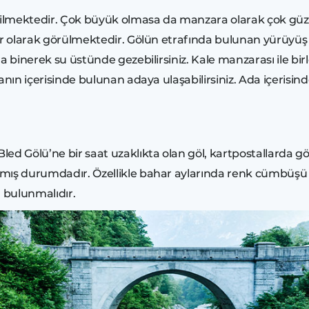
erilmektedir. Çok büyük olmasa da manzara olarak çok güze
yer olarak görülmektedir. Gölün etrafında bulunan yürüyüş
lara binerek su üstünde gezebilirsiniz. Kale manzarası ile 
adanın içerisinde bulunan adaya ulaşabilirsiniz. Ada içerisi
led Gölü’ne bir saat uzaklıkta olan göl, kartpostallarda gör
nmış durumdadır. Özellikle bahar aylarında renk cümbüşü 
a bulunmalıdır.