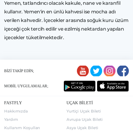
Yemen, tatlandırıcı olacak kakule, nane ve karanfil
kullanır. Yemen'in en ünlü kahvesi ise mocha adı
verilen kahvedir. İçecekler arasında soğuk kuru üzüm
içeceği çok tercih edilir ve ezilmiş nektardan yapılan
içecekler tüketilmektedir.
BİZİ TAKİP EDİN;
MOBİL UYGULAMALAR;
FASTFLY
UÇAK BİLETİ
Hakkımızda
Yurtiçi Uçak Bileti
Yardım
Avrupa Uçak Bileti
Kullanım Koşulları
Asya Uçak Bileti