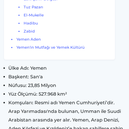
Tuz Pazarı
El-Mukelle
Hadibu
Zabid
Yemen Aden
Yemen'in Mutfağı ve Yemek Kültürü
Ülke Adı: Yemen
Başkent: San'a
Nüfusu: 23,85 Milyon
Yüz Ölçümü: 527.968 km²
Komşuları: Resmi adı Yemen Cumhuriyeti’dir.
Arap Yarımadası'nda bulunan, Umman ile Suudi
Arabistan arasında yer alır. Yemen, Arap Denizi,
Aden Körfezi ve Kızıldeniz’e bakan sahillere sahip