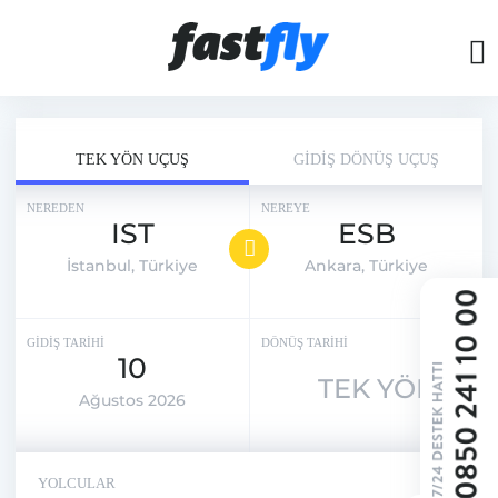
TEK YÖN UÇUŞ
GİDİŞ DÖNÜŞ UÇUŞ
NEREDEN
NEREYE
IST
ESB
İstanbul, Türkiye
Ankara, Türkiye
GİDİŞ TARİHİ
DÖNÜŞ TARİHİ
10
TEK YÖN
Ağustos 2026
YOLCULAR