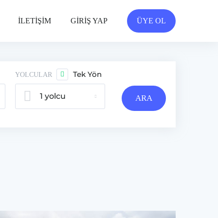
İLETİŞİM
GİRİŞ YAP
ÜYE OL
Tek Yön
YOLCULAR
1 yolcu
ARA