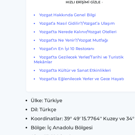
HIZLI ERİŞİMİ GİZLE
Yozgat Hakkında Genel Bilgi
Yozgat’a Nasıl Gidilir?/Yozgat’a Ulaşım
Yozgat’ta Nerede Kalınır/Yozgat Otelleri
Yozgat’ta Ne Yenir?/Yozgat Mutfağı
Yozgat’ın En İyi 10 Restoranı
Yozgat’ta Gezilecek Yerler/Tarihi ve Turistik
Mekânlar
Yozgat’ta Kültür ve Sanat Etkinlikleri
Yozgat’ta Eğlenilecek Yerler ve Gece Hayatı
Ülke: Türkiye
Dil: Türkçe
Koordinatlar: 39° 49' 15.7764'' Kuzey ve 34
Bölge: İç Anadolu Bölgesi