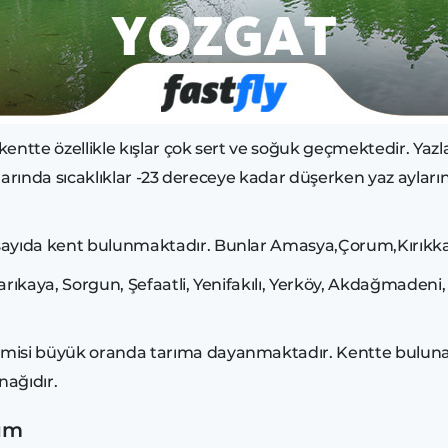
u kentte özellikle kışlar çok sert ve soğuk geçmektedir. Yaz
ş aylarında sıcaklıklar -23 dereceye kadar düşerken yaz ayl
ayıda kent bulunmaktadır. Bunlar Amasya,Çorum,Kırıkkale, 
r Sarıkaya, Sorgun, Şefaatli, Yenifakılı, Yerköy, Akdağmadeni
misi büyük oranda tarıma dayanmaktadır. Kentte bulunanl
nağıdır.
şım