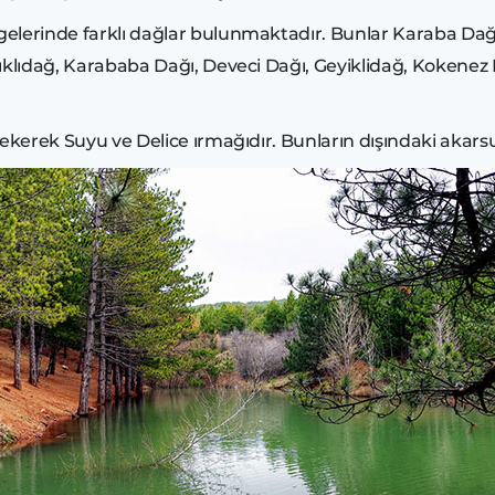
lgelerinde farklı dağlar bulunmaktadır. Bunlar Karaba Dağl
ırıklıdağ, Karababa Dağı, Deveci Dağı, Geyiklidağ, Kokenez 
Çekerek Suyu ve Delice ırmağıdır. Bunların dışındaki akar