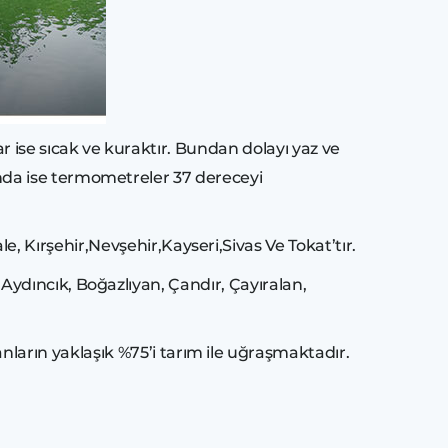
lar ise sıcak ve kuraktır. Bundan dolayı yaz ve
arında ise termometreler 37 dereceyi
Kırşehir,Nevşehir,Kayseri,Sivas Ve Tokat’tır.
, Aydıncık, Boğazlıyan, Çandır, Çayıralan,
arın yaklaşık %75’i tarım ile uğraşmaktadır.