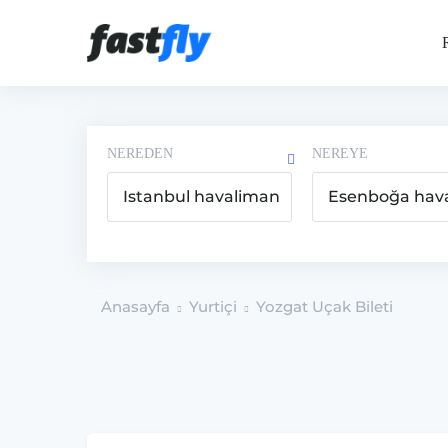
NEREDEN
NEREYE
Anasayfa
Yurtiçi
Yozgat Uçak Bileti