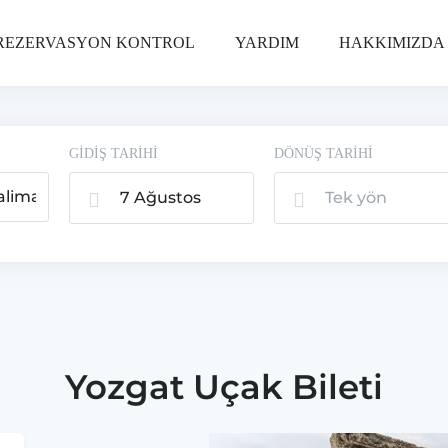
REZERVASYON KONTROL
YARDIM
HAKKIMIZDA
GİDİŞ TARİHİ
DÖNÜŞ TARİHİ
7 Ağustos
Tek yön
2026, Cum
Yozgat Uçak Bileti