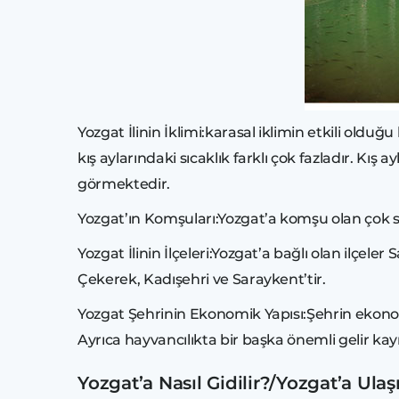
Yozgat İlinin İklimi:karasal iklimin etkili olduğ
kış aylarındaki sıcaklık farklı çok fazladır. Kı
görmektedir.
Yozgat’ın Komşuları:Yozgat’a komşu olan çok s
Yozgat İlinin İlçeleri:Yozgat’a bağlı olan ilçele
Çekerek, Kadışehri ve Saraykent’tir.
Yozgat Şehrinin Ekonomik Yapısı:Şehrin ekono
Ayrıca hayvancılıkta bir başka önemli gelir kay
Yozgat’a Nasıl Gidilir?/Yozgat’a Ula